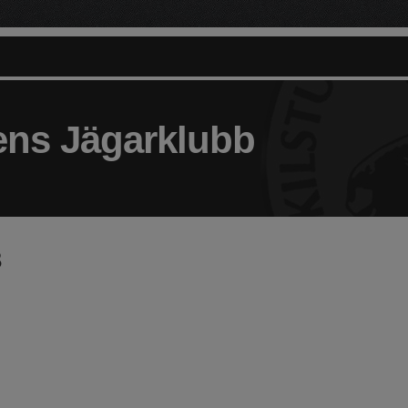
ens Jägarklubb
3