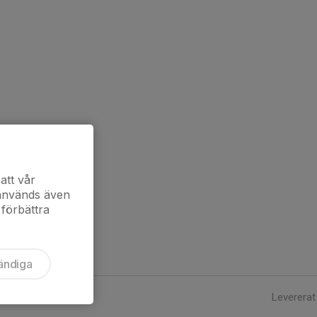
att vår
 används även
 förbättra
ändiga
Levererat