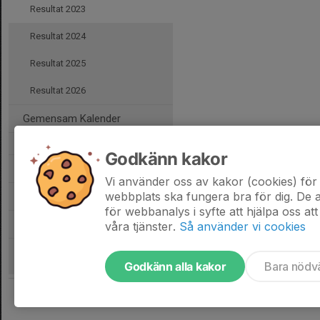
Resultat 2023
Resultat 2024
Resultat 2025
Resultat 2026
Gemensam Kalender
Godkänn kakor
Bli medlem
Vi använder oss av kakor (cookies) för 
webbplats ska fungera bra för dig. De
Jägarnas Riksförbund
för webbanalys i syfte att hjälpa oss att
Program EOJK 2026
våra tjänster.
Så använder vi cookies
Godkänn alla kakor
Bara nödv
Tjäna pengar till föreningen