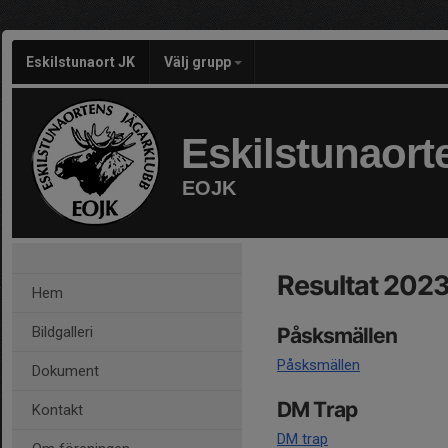
Eskilstunaort JK
Välj grupp
Eskilstunaort
EOJK
Resultat 202
Hem
Bildgalleri
Påsksmällen
Påsksmällen
Dokument
DM Trap
Kontakt
DM trap