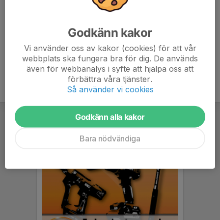
avslutas i februari. Mer info här
Jägarexamen 25-26
Godkänn kakor
Hör av er till info@eojk.se om du vill ha specifik information om
Vi använder oss av kakor (cookies) för att vår
jägarexamen eller till Lennart på 070-510 14 67
webbplats ska fungera bra för dig. De används
även för webbanalys i syfte att hjälpa oss att
förbättra våra tjänster.
Så använder vi cookies
Godkänn alla kakor
Bara nödvändiga