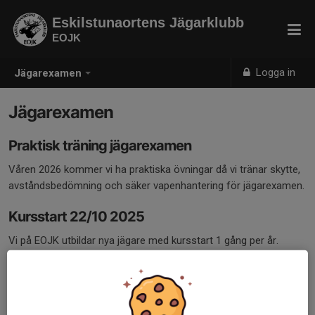
Eskilstunaortens Jägarklubb
EOJK
Logga in
Jägarexamen
Jägarexamen
Praktisk träning jägarexamen
Våren 2026 kommer vi ha praktiska övningar då vi tränar skytte,
avståndsbedömning och säker vapenhantering för jägarexamen.
Kursstart 22/10 2025
Vi på EOJK utbildar nya jägare med kursstart 1 gång per år.
Är du intresserad av att ta jägarexamen?
Vi anordnar studiecirkel där upp till 15 framtida jägare studerar
allt från vapen till fågelarter. Kursen börjar mitten av oktober och