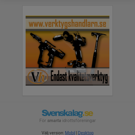
För
smarta
idrottsföreningar
Välj version:
Mobil
|
Desktop