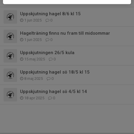
Fler nyheter
Uppskjutning hagel 8/6 kl 15
1 jun 2025
0
Hagelträning finns nu fram till midsommar
1 jun 2025
0
Uppskjutningen 26/5 kula
15 maj 2025
0
Uppskjutning hagel sö 18/5 kl 15
8 maj 2025
0
Uppskjutning hagel sö 4/5 kl 14
18 apr 2025
0