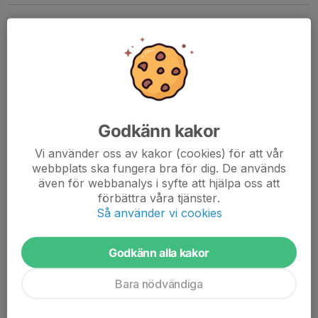
Uppskjutning kula 25/6 kl 17
11 jun 2025
0 kommentarer
Läs mer
Uppskjutning hagel 15/6 kl 15
Godkänn kakor
11 jun 2025
0 kommentarer
Vi använder oss av kakor (cookies) för att vår
Finns för anmälan
webbplats ska fungera bra för dig. De används
Läs mer
även för webbanalys i syfte att hjälpa oss att
förbättra våra tjänster.
Så använder vi cookies
Uppskjutning kula 11/6 kl 17
Godkänn alla kakor
1 jun 2025
0 kommentarer
Läs mer
Bara nödvändiga