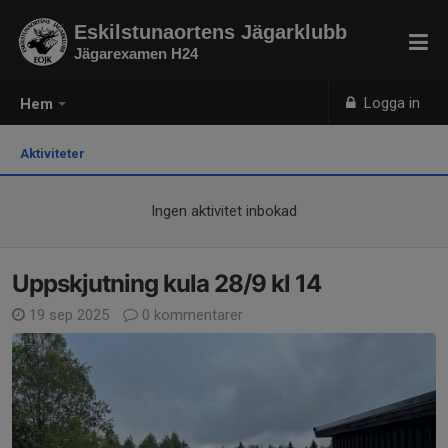
Eskilstunaortens Jägarklubb
Jägarexamen H24
Logga in
Hem
Aktiviteter
Ingen aktivitet inbokad
Uppskjutning kula 28/9 kl 14
19 sep 2025
0 kommentarer