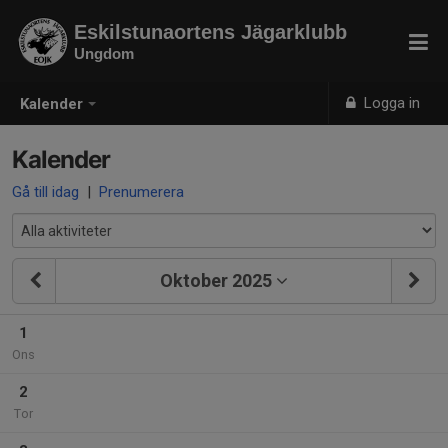
Eskilstunaortens Jägarklubb
Ungdom
Logga in
Kalender
Kalender
Gå till idag
|
Prenumerera
Oktober 2025
1
Ons
2
Tor