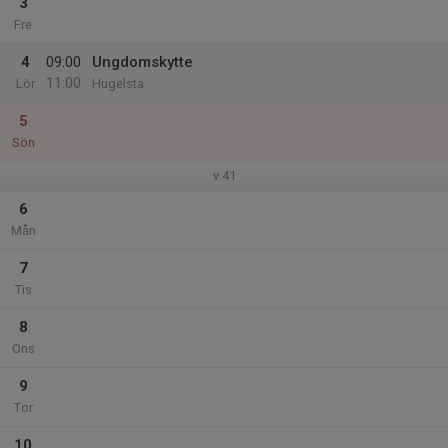
3
Fre
4
09:00
Ungdomskytte
11:00
Lör
Hugelsta
5
Sön
v.41
6
Mån
7
Tis
8
Ons
9
Tor
10