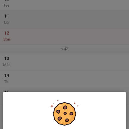
Fre
11
Lör
12
Sön
v.42
13
Mån
14
Tis
15
Ons
16
Tor
17