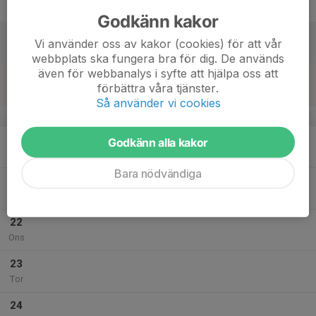
Fre
Godkänn kakor
18
Vi använder oss av kakor (cookies) för att vår
Lör
webbplats ska fungera bra för dig. De används
även för webbanalys i syfte att hjälpa oss att
19
förbättra våra tjänster.
Sön
Så använder vi cookies
v.43
20
Godkänn alla kakor
Mån
Bara nödvändiga
21
Tis
22
Ons
23
Tor
24