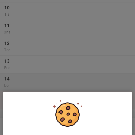
10
Tis
11
Ons
12
Tor
13
Fre
14
Lör
15
Sön
v.25
16
Mån