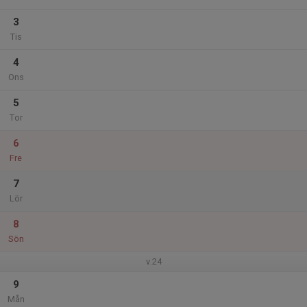
3
Tis
4
Ons
5
Tor
6
Fre
7
Lör
8
Sön
v.24
9
Mån