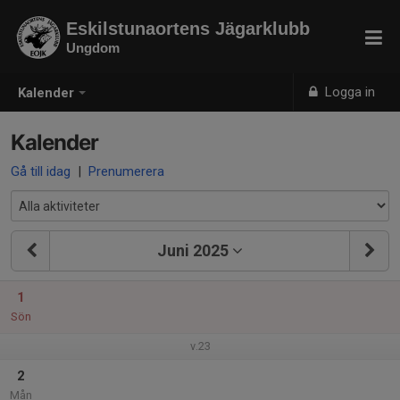
Eskilstunaortens Jägarklubb
Ungdom
Logga in
Kalender
Kalender
Gå till idag
|
Prenumerera
Juni 2025
1
Sön
v.23
2
Mån