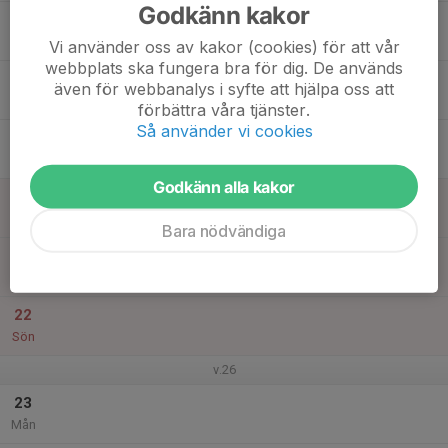
Godkänn kakor
17
Tis
Vi använder oss av kakor (cookies) för att vår
webbplats ska fungera bra för dig. De används
18
även för webbanalys i syfte att hjälpa oss att
Ons
förbättra våra tjänster.
Så använder vi cookies
19
Tor
Godkänn alla kakor
20
Fre
Bara nödvändiga
21
Lör
22
Sön
v.26
23
Mån