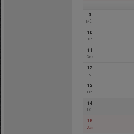
9
Mån
10
Tis
11
Ons
12
Tor
13
Fre
14
Lör
15
Sön