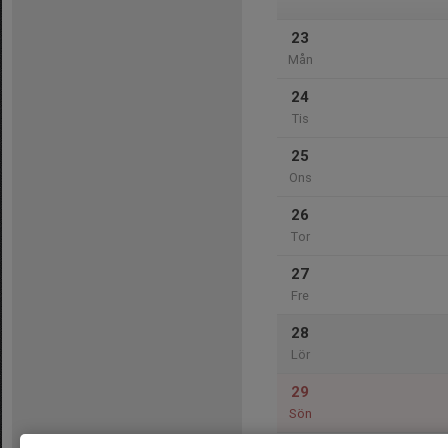
23
Mån
24
Tis
25
Ons
26
Tor
27
Fre
28
Lör
29
Sön