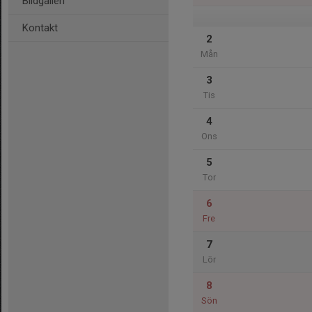
Bildgalleri
Kontakt
2
Mån
3
Tis
4
Ons
5
Tor
6
Fre
7
Lör
8
Sön