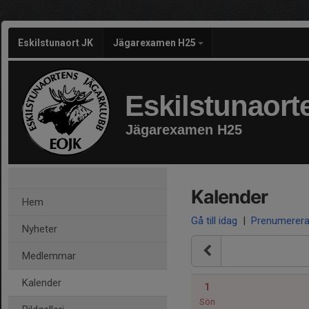
Eskilstunaort JK
Jägarexamen H25
Eskilstunaort
Jägarexamen H25
Kalender
Hem
Gå till idag
|
Prenumerer
Nyheter
Medlemmar
Kalender
1
Sön