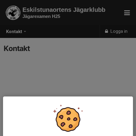
Eskilstunaortens Jägarklubb
Jägarexamen H25
Logga in
Kontakt
Kontakt