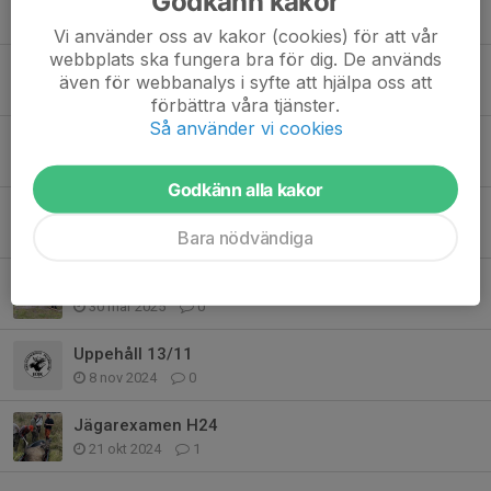
Godkänn kakor
15 maj 2025
0
Vi använder oss av kakor (cookies) för att vår
webbplats ska fungera bra för dig. De används
Uppskjutning hagel sö 18/5 kl 15
även för webbanalys i syfte att hjälpa oss att
8 maj 2025
0
förbättra våra tjänster.
Så använder vi cookies
Uppskjutning hagel sö 4/5 kl 14
18 apr 2025
0
Godkänn alla kakor
Uppskjutning hagel söndag 27/4 kl 14
16 apr 2025
0
Bara nödvändiga
Nu finns träningstiderna i kalendern
30 mar 2025
0
Uppehåll 13/11
8 nov 2024
0
Jägarexamen H24
21 okt 2024
1