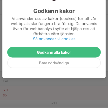
17
Godkänn kakor
Mån
Vi använder oss av kakor (cookies) för att vår
18
webbplats ska fungera bra för dig. De används
Tis
även för webbanalys i syfte att hjälpa oss att
19
förbättra våra tjänster.
Så använder vi cookies
Ons
20
Godkänn alla kakor
Tor
21
Bara nödvändiga
Fre
22
Lör
23
Sön
v.35