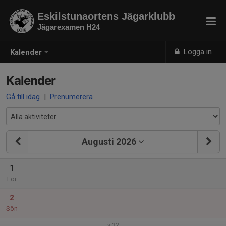
Eskilstunaortens Jägarklubb
Jägarexamen H24
Logga in
Kalender
Kalender
Gå till idag
|
Prenumerera
Augusti 2026
1
Lör
2
Sön
v.32