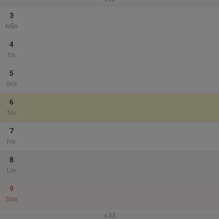
3
Mån
4
Tis
5
Ons
6
Tor
7
Fre
8
Lör
9
Sön
v.33