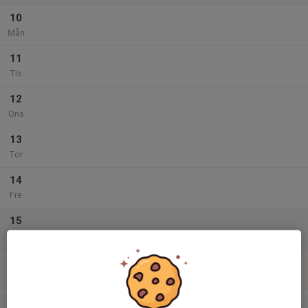
10
Mån
11
Tis
12
Ons
13
Tor
14
Fre
15
Lör
16
Sön
v.34