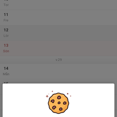
Tor
11
Fre
12
Lör
13
Sön
v.29
14
Mån
15
Tis
16
Ons
17