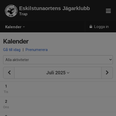
Eskilstunaortens Jägarklubb
Trap
Logga in
Kalender
Kalender
Gå till idag
|
Prenumerera
Juli 2025
1
Tis
2
Ons