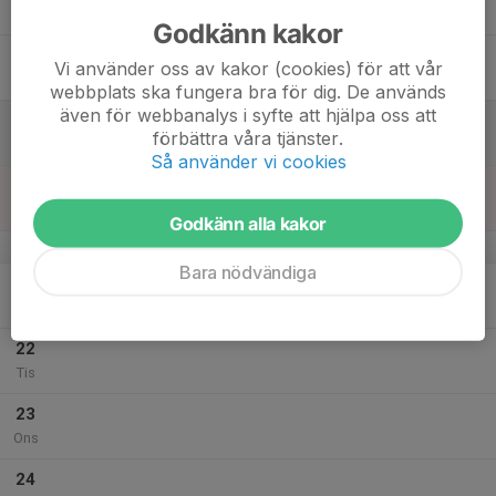
Tor
Godkänn kakor
18
Vi använder oss av kakor (cookies) för att vår
Fre
webbplats ska fungera bra för dig. De används
även för webbanalys i syfte att hjälpa oss att
19
förbättra våra tjänster.
Lör
Så använder vi cookies
20
Sön
Godkänn alla kakor
v.30
Bara nödvändiga
21
Mån
22
Tis
23
Ons
24