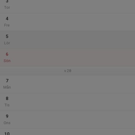
3
Tor
4
Fre
5
Lör
6
Sön
v.28
7
Mån
8
Tis
9
Ons
10