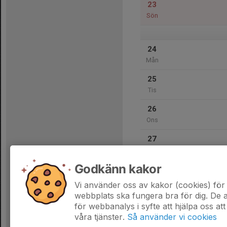
23
Sön
24
Mån
25
Tis
26
Ons
27
Tor
Godkänn kakor
28
Fre
Vi använder oss av kakor (cookies) för 
webbplats ska fungera bra för dig. De
för webbanalys i syfte att hjälpa oss att
våra tjänster.
Så använder vi cookies