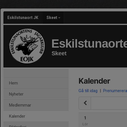
Eskilstunaort JK
Skeet
Eskilstunaort
Skeet
Kalender
Hem
Gå till idag
|
Prenumerer
Nyheter
Medlemmar
Kalender
1
Lör