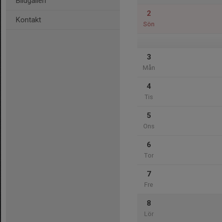
Bildgalleri
2
Kontakt
Sön
3
Mån
4
Tis
5
Ons
6
Tor
7
Fre
8
Lör