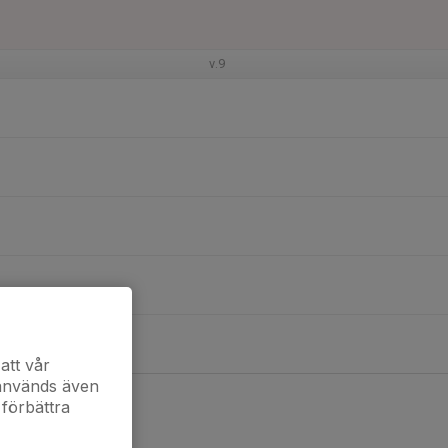
v.9
att vår
 används även
 förbättra