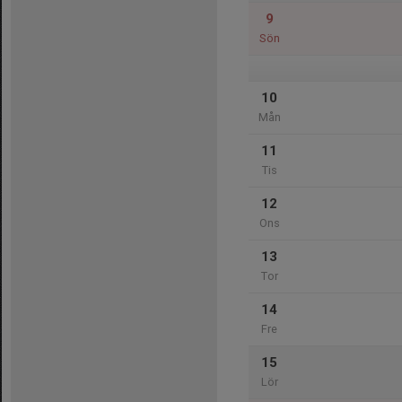
9
Sön
10
Mån
11
Tis
12
Ons
13
Tor
14
Fre
15
Lör