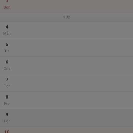
3
Sön
v.32
4
Mån
5
Tis
6
Ons
7
Tor
8
Fre
9
Lör
10