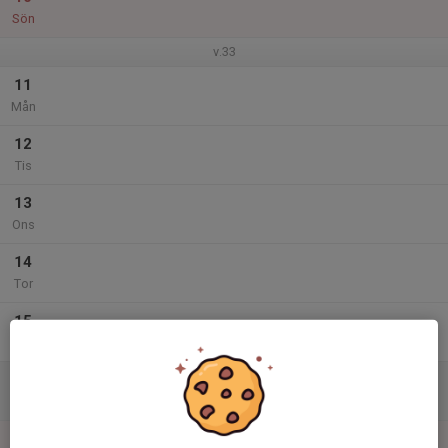
Sön
v.33
11
Mån
12
Tis
13
Ons
14
Tor
15
Fre
16
Lör
17