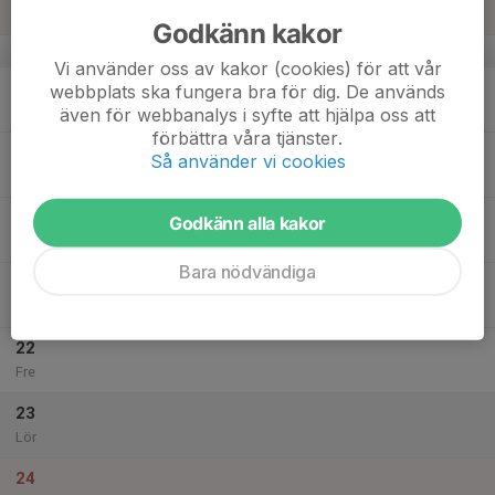
Sön
Godkänn kakor
v.34
Vi använder oss av kakor (cookies) för att vår
18
webbplats ska fungera bra för dig. De används
Mån
även för webbanalys i syfte att hjälpa oss att
förbättra våra tjänster.
19
Så använder vi cookies
Tis
20
Godkänn alla kakor
Ons
Bara nödvändiga
21
Tor
22
Fre
23
Lör
24