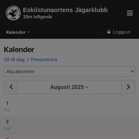
Eskilstunaortens Jägarklubb
10m luftgevär
Logga in
Kalender
Kalender
Gå till idag
|
Prenumerera
Augusti 2025
1
Fre
2
Lör