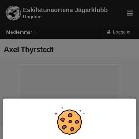
Eskilstunaortens Jägarklubb
Ungdom
Logga in
Medlemmar
Axel Thyrstedt
Ålder
19 år