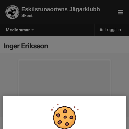
Eskilstunaortens Jägarklubb
Skeet
Logga in
Medlemmar
Inger Eriksson
Titel
Ledare