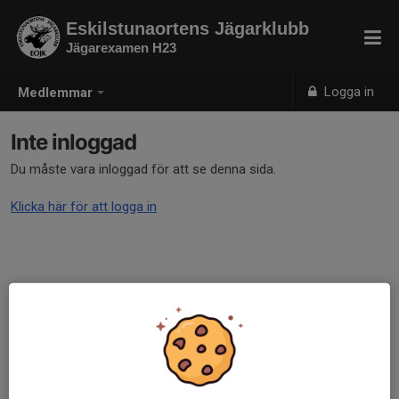
Eskilstunaortens Jägarklubb
Jägarexamen H23
Logga in
Medlemmar
Inte inloggad
Du måste vara inloggad för att se denna sida.
Klicka här för att logga in